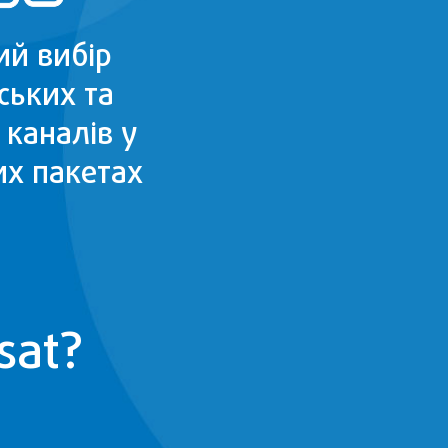
ий вибір
ських та
 каналів у
их пакетах
sat?