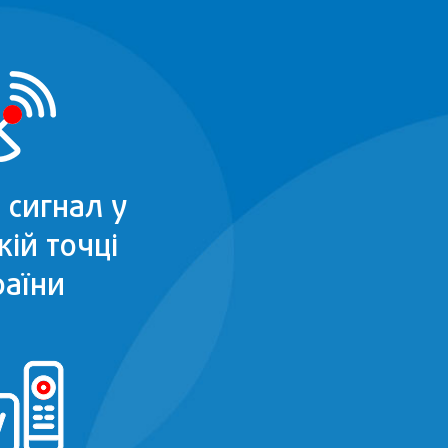
 сигнал у
кій точці
раїни