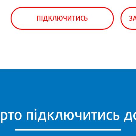
ПІДКЛЮЧИТИСЬ
З
рто підключитись до