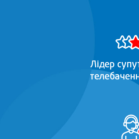
Лідер супу
телебаченн