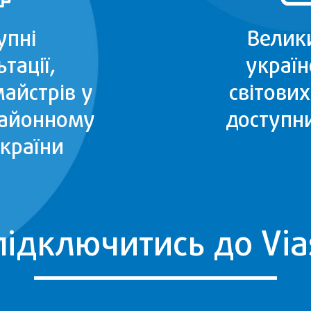
упні
Велик
тації,
україн
майстрів у
світових
айонному
доступн
України
підключитись до Via