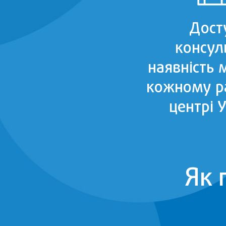
Дост
консуль
наявність 
кожному р
центрі 
Як 