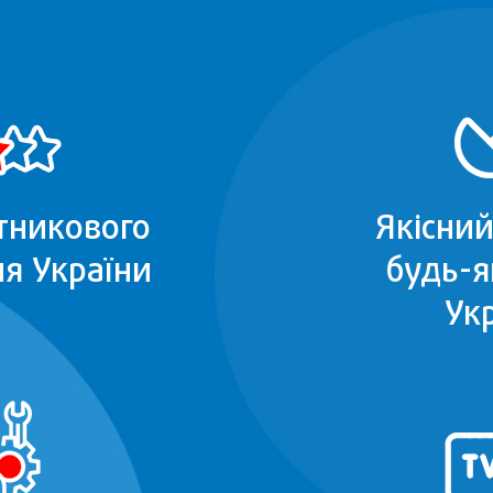
тникового
Якісний
я України
будь-я
Ук