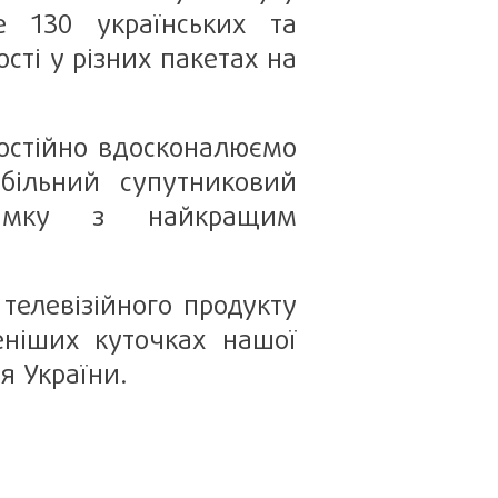
е 130 українських та
сті у різних пакетах на
постійно вдосконалюємо
абільний супутниковий
римку з найкращим
телевізійного продукту
еніших куточках нашої
я України.