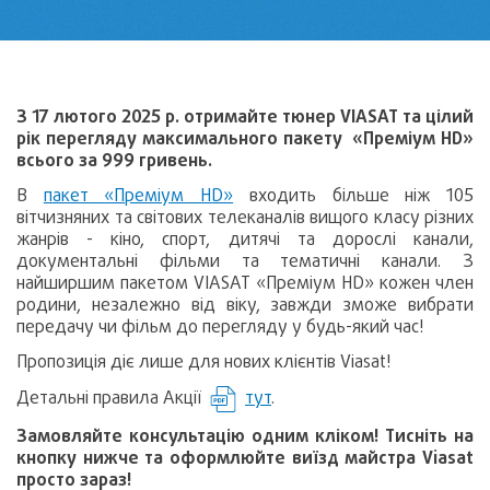
З 17 лютого 2025 р. отримайте тюнер VIASAT та цілий
рік перегляду максимального пакету «Преміум HD»
всього за 999 гривень.
В
пакет «Преміум HD»
входить більше ніж 105
вітчизняних та світових телеканалів вищого класу різних
жанрів - кіно, спорт, дитячі та дорослі канали,
документальні фільми та тематичні канали. З
найширшим пакетом VIASAT «Преміум HD» кожен член
родини, незалежно від віку, завжди зможе вибрати
передачу чи фільм до перегляду у будь-який час!
Пропозиція діє лише для нових клієнтів Viasat!
Детальні правила Акції
тут
.
Замовляйте консультацію одним кліком! Тисніть на
кнопку нижче та оформлюйте виїзд майстра Viasat
просто зараз!