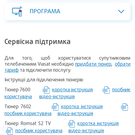
ПРОГРАМА
Сервісна підтримка
Для того, щоб користуватися супутниковим
телебаченням Viasat необхідно
придбати тюнер
,
обрати
тариф
та підключити послугу.
Інструкції для підключення тюнерів:
Тюнер 7600
коротка інструкція
посібник
користувача
відео-інструкція
Тюнер 7602
коротка інструкція
посібник користувача
відео-інструкція
Тюнер Romsat S2 TV
коротка інструкція
посібник користувача
відео-інструкція