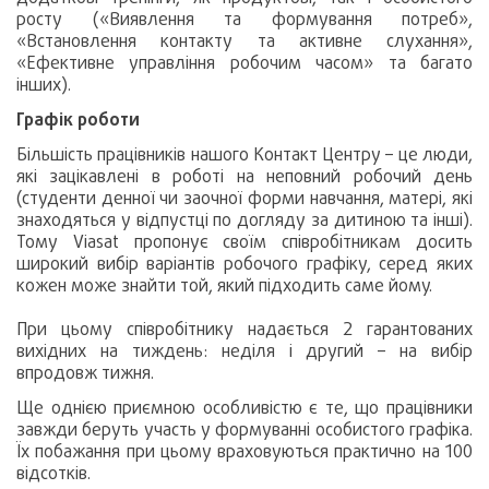
росту («Виявлення та формування потреб»,
«Встановлення контакту та активне слухання»,
«Ефективне управління робочим часом» та багато
інших).
Графік роботи
Більшість працівників нашого Контакт Центру – це люди,
які зацікавлені в роботі на неповний робочий день
(студенти денної чи заочної форми навчання, матері, які
знаходяться у відпустці по догляду за дитиною та інші).
Тому Viasat пропонує своїм співробітникам досить
широкий вибір варіантів робочого графіку, серед яких
кожен може знайти той, який підходить саме йому.
При цьому співробітнику надається 2 гарантованих
вихідних на тиждень: неділя і другий – на вибір
впродовж тижня.
Ще однією приємною особливістю є те, що працівники
завжди беруть участь у формуванні особистого графіка.
Їх побажання при цьому враховуються практично на 100
відсотків.