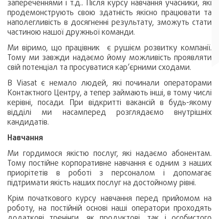
запереченнями і т.д.. Після курсу навчання учасники, які
продемонструють свою здатність якісно працювати та
наполегливість в досягненні результату, зможуть стати
частиною нашої дружньої команди.
Ми віримо, що працівник є рушієм розвитку компанії.
Тому ми завжди надаємо йому можливість проявляти
свій потенціал та просуватися кар’єрними сходами.
В Viasat є немало людей, які починали операторами
Контактного Центру, а тепер займають інші, в тому числі
керівні, посади. При відкритті вакансій в будь-якому
відділі ми насамперед розглядаємо внутрішніх
кандидатів.
Навчання
Ми гордимося якістю послуг, які надаємо абонентам.
Тому постійне корпоративне навчання є одним з наших
приорітетів в роботі з персоналом і допомагає
підтримати якість наших послуг на достойному рівні.
Крім початкового курсу навчання перед прийомом на
роботу, на постійній основі наші оператори проходять
додаткові тренінги, як продуктові, так і особистого