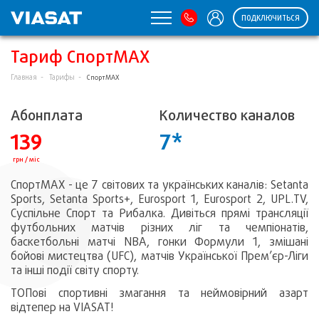
ПОДКЛЮЧИТЬСЯ
Тариф СпортMAX
Главная
Тарифы
СпортMAX
Абонплата
Количество каналов
139
7*
грн / міс
СпортMAX - це 7 світових та українських каналів: Setanta
Sports, Setanta Sports+, Eurosport 1, Eurosport 2, UPL.TV,
Суспільне Спорт та Рибалка. Дивіться прямі трансляції
футбольних матчів різних ліг та чемпіонатів,
баскетбольні матчі NBA, гонки Формули 1, змішані
бойові мистецтва (UFC), матчів Української Прем’єр-Ліги
та інші події світу спорту.
ТОПові спортивні змагання та неймовірний азарт
відтепер на VIASAT!