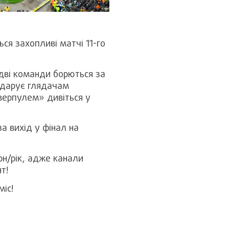
ся захопливі матчі 11-го
дві команди борються за
 дарує глядачам
іверпулем» дивіться у
а вихід у фінал на
н/рік, адже канали
нт!
міс!