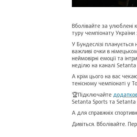
Вболівайте за улюблені к
туру чемпіонату України 
У Бундеслізі планується
важливі очки в німецько
неймовірні емоції та інт
неділю на каналі Setanta 
А крім цього на вас чека
тенісному чемпіонаті у То
🏆Підключайте
додатков
Setanta Sports та Setant
А для справжніх спортивн
Дивіться. Вболівайте. Пе