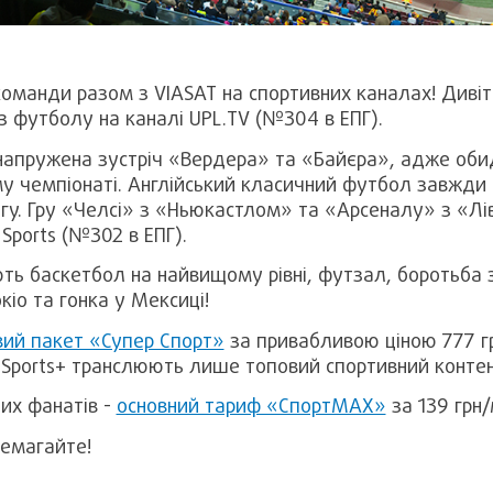
оманди разом з VIASAT на спортивних каналах! Дивіть
з футболу на каналі UPL.TV (№304 в ЕПГ).
 напружена зустріч «Вердера» та «Байєра», адже оби
му чемпіонаті. Англійський класичний футбол завжди
ригу. Гру «Челсі» з «Ньюкастлом» та «Арсеналу» з «Л
Sports (№302 в ЕПГ).
ють баскетбол на найвищому рівні, футзал, боротьба з
кіо та гонка у Мексиці!
ий пакет «Супер Спорт»
за привабливою ціною 777 гр
a Sports+ транслюють лише топовий спортивний конте
их фанатів -
основний тариф «СпортМАХ»
за 139 грн/
ремагайте!