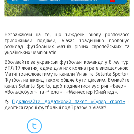
Незважаючи на те, що тиждень знову розпочався
тривожними подіями, Viasat традиційно пропонує
розклад футбольних матчів різних європейських та
українських чемпіонатів.
Вболівайте за українські футбольні команди у 8-му турі
УПЛ 19 жовтня, адже для них кожна гра є вирішальною.
Матчі транслюватимуть канали Уніан та Setanta Sports+.
Футбол на вікенд також обіцяє бути цікавим. Вмикайте
канал Setanta Sports, щоб подивитися зустрічі «Баєр» -
«Вольфсбург» та «Челсі» - «Манчестер Юнайтед».
💪
Підключайте додатковий пакет «Супер спорт»
і
дивіться гарячі футбольні події разом з Viasat!