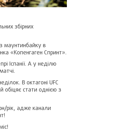
льних збірних
 з маунтинбайку в
онка «Копенгаген Спринт».
рі Іспанії. А у неділю
матчі.
еділок. В октагоні UFC
й обіцяє стати однією з
н/рік, адже канали
нт!
міс!