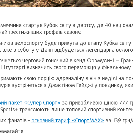
імеччина стартує Кубок світу з дартсу, де 40 націона
найпрестижніших трофеїв сезону.
ників велоспорту буде прикута до етапу Кубка світу
А вже в суботу у Данії відбудеться легендарна велог
очнеться черговий гоночний вікенд Формули-1 — Гран-п
у Штутгарті визначить свого переможця у фінальному 
имають свою порцію адреналіну в ніч з неділі на пон
пурія зустрінеться з Джастіном Гейджі у поєдинку, яки
ий пакет «Супер Спорт»
за привабливою ціною 777 гр
a Sports+ транслюють лише топовий спортивний конте
их фанатів -
основний тариф «СпортМАХ»
за 139 грн/
ремагайте!