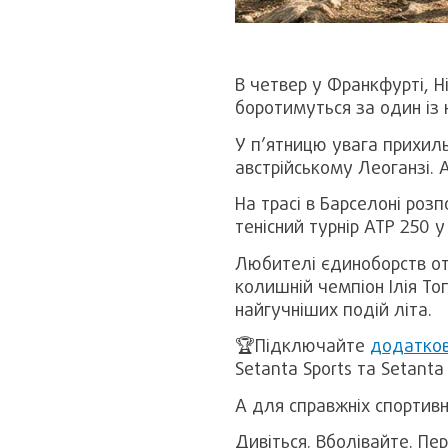
В четвер у Франкфурті, Н
боротимуться за один із 
У п’ятницю увага прихиль
австрійському Леоганзі. 
На трасі в Барселоні розп
тенісний турнір ATP 250 
Любителі єдиноборств отр
колишній чемпіон Ілія То
найгучніших подій літа.
🏆Підключайте
додатков
Setanta Sports та Setant
А для справжніх спортивн
Дивіться. Вболівайте. Пе