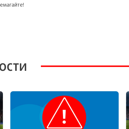
ремагайте!
ости