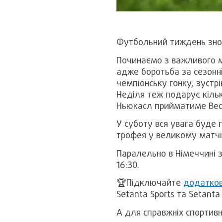
Футбольний тиждень знов
Починаємо з важливого м
адже боротьба за сезонні
чемпіонську гонку, зустр
Неділя теж подарує кіль
Ньюкасл прийматиме Вест 
У суботу вся увага буде 
трофея у великому матчі
Паралельно в Німеччині з
16:30.
🏆Підключайте
додатков
Setanta Sports та Setant
А для справжніх спортивн