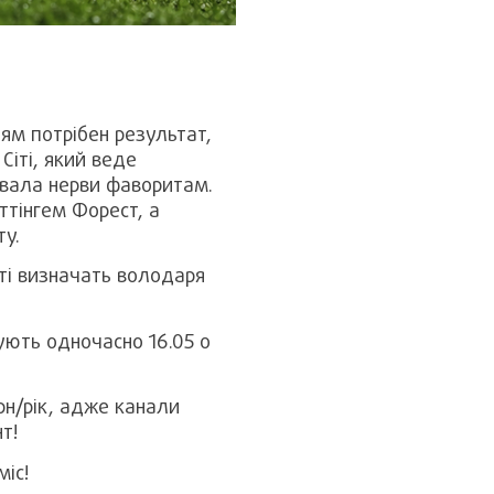
ям потрібен результат,
Сіті, який веде
сувала нерви фаворитам.
ттінгем Форест, а
у.
іті визначать володаря
ують одночасно 16.05 о
н/рік, адже канали
нт!
міс!