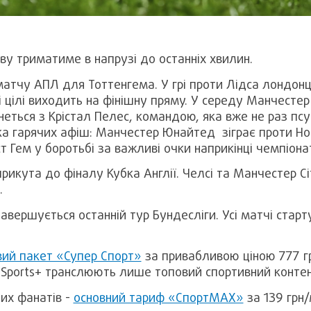
у триматиме в напрузі до останніх хвилин.
атчу АПЛ для Тоттенгема. У грі проти Лідса лондонц
 цілі виходить на фінішну пряму. У середу Манчестер 
інеться з Крістал Пелес, командою, яка вже не раз п
ка гарячих афіш: Манчестер Юнайтед зіграє проти Но
Гем у боротьбі за важливі очки наприкінці чемпіонат
прикута до фіналу Кубка Англії. Челсі та Манчестер С
.
авершується останній тур Бундесліги. Усі матчі старт
ий пакет «Супер Спорт»
за привабливою ціною 777 гр
a Sports+ транслюють лише топовий спортивний конте
их фанатів -
основний тариф «СпортМАХ»
за 139 грн/