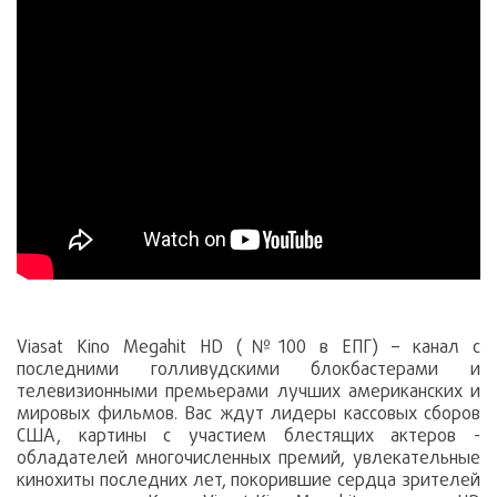
Viasat Kino Megahit HD (№100 в ЕПГ) – канал с
последними голливудскими блокбастерами и
телевизионными премьерами лучших американских и
мировых фильмов. Вас ждут лидеры кассовых сборов
США, картины с участием блестящих актеров -
обладателей многочисленных премий, увлекательные
кинохиты последних лет, покорившие сердца зрителей