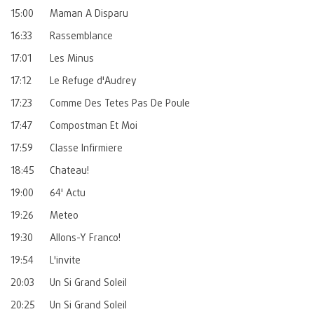
15:00
Maman A Disparu
16:33
Rassemblance
17:01
Les Minus
17:12
Le Refuge d'Audrey
17:23
Comme Des Tetes Pas De Poule
17:47
Compostman Et Moi
17:59
Classe Infirmiere
18:45
Chateau!
19:00
64' Actu
19:26
Meteo
19:30
Allons-Y Franco!
19:54
L'invite
20:03
Un Si Grand Soleil
20:25
Un Si Grand Soleil