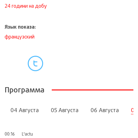
24 години на добу
Язык показа:
французский
Программа
04 Августа
05 Августа
06 Августа
07
00:16
L'actu