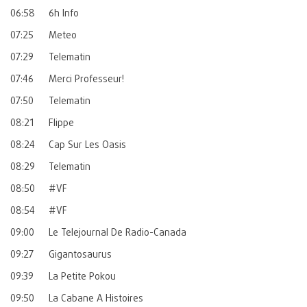
06:58
6h Info
07:25
Meteo
07:29
Telematin
07:46
Merci Professeur!
07:50
Telematin
08:21
Flippe
08:24
Cap Sur Les Oasis
08:29
Telematin
08:50
#VF
08:54
#VF
09:00
Le Telejournal De Radio-Canada
09:27
Gigantosaurus
09:39
La Petite Pokou
09:50
La Cabane A Histoires