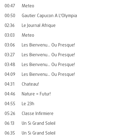
00:47
Meteo
00:50
Gautier Capucon A L'Olympia
02:36
Le Journal Afrique
03:03
Meteo
03:06
Les Bienvenu... Ou Presque!
03:27
Les Bienvenu... Ou Presque!
03:48
Les Bienvenu... Ou Presque!
04:09
Les Bienvenu... Ou Presque!
04:31
Chateau!
04:46
Nature = Futur!
04:55
Le 23h
05:26
Classe Infirmiere
06:13
Un Si Grand Soleil
06:35
Un Si Grand Soleil