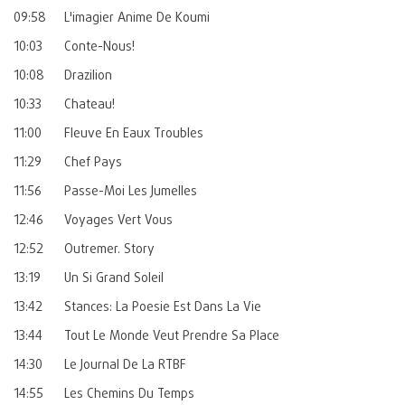
09:58
L'imagier Anime De Koumi
10:03
Conte-Nous!
10:08
Drazilion
10:33
Chateau!
11:00
Fleuve En Eaux Troubles
11:29
Chef Pays
11:56
Passe-Moi Les Jumelles
12:46
Voyages Vert Vous
12:52
Outremer. Story
13:19
Un Si Grand Soleil
13:42
Stances: La Poesie Est Dans La Vie
13:44
Tout Le Monde Veut Prendre Sa Place
14:30
Le Journal De La RTBF
14:55
Les Chemins Du Temps