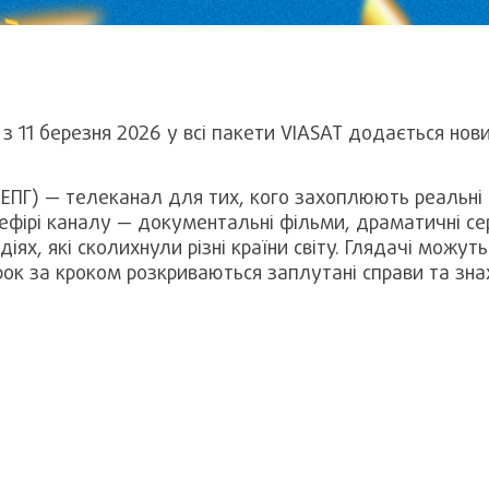
з 11 березня 2026 у всі пакети VIASAT додається нови
 ЕПГ) — телеканал для тих, кого захоплюють реальні к
 ефірі каналу — документальні фільми, драматичні сер
діях, які сколихнули різні країни світу. Глядачі можу
крок за кроком розкриваються заплутані справи та зн