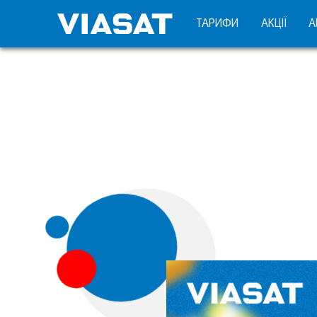
ТАРИФИ
АКЦІЇ
А