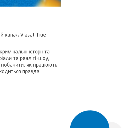
й канал Viasat True
римінальні історії та
іали та реаліті-шоу,
ть побачити, як працюють
аходиться правда.