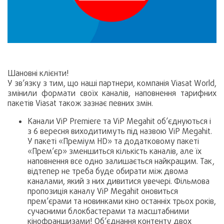
Шановні клієнти!
У зв’язку з тим, що наші партнери, компанія Viasat World,
змінили формати своїх каналів, наповнення тарифних
пакетів Viasat також зазнає певних змін.
Канали ViP Premiere та ViP Megahit об’єднуються і
з 6 вересня виходитимуть під назвою ViP Megahit.
У пакеті «Преміум HD» та додатковому пакеті
«Прем’єр» зменшиться кількість каналів, але їх
наповнення все одно залишається найкращим. Так,
відтепер не треба буде обирати між двома
каналами, який з них дивитися увечері. Фільмова
пропозиція каналу ViP Megahit оновиться
прем’єрами та новинками кіно останніх трьох років,
сучасними блокбастерами та масштабними
кінофраншизами! Об’єднання контенту двох