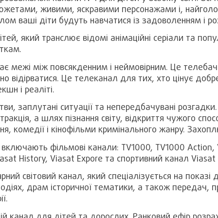
сюжетами, живими, яскравими персонажами і, найголов
лом ваші діти будуть навчатися із задоволенням і ро
ітей, який транслює відомі анімаційні серіали та поп
аткам.
рає межі між повсякденним і неймовірним. Це телебач
о відірватися. Це телеканал для тих, хто цінує добре
кшн і реаліті.
тви, заплутані ситуації та непередбачувані розгадки.
тракція, а шлях пізнання світу, відкриття чужого спо
ня, комедії і кінофільми кримінального жанру. Захопл
 включають фільмові канали: TV1000, TV1000 Action, 
asat History, Viasat Expore та спортивний канал Viasat 
рний світовий канал, який cпеціалізується на показі 
подіях, драм історичної тематики, а також передач, 
ї.
ній канал для дітей та дорослих. Ранковий ефір розр