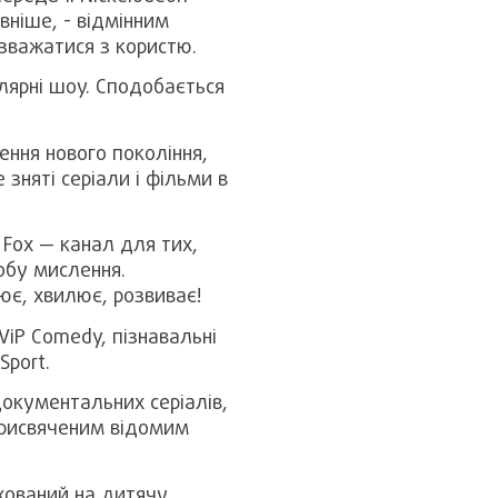
ніше, - відмінним
зважатися з користю.
улярні шоу. Сподобається
ення нового покоління,
 зняті серіали і фільми в
 Fox — канал для тих,
собу мислення.
ює, хвилює, розвиває!
ViP Comedy, пізнавальні
Sport.
документальних серіалів,
присвяченим відомим
ахований на дитячу