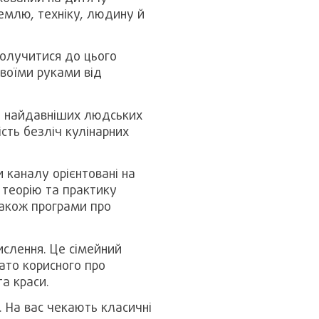
Землю, техніку, людину й
долучитися до цього
своїми руками від
іт найдавніших людських
ість безліч кулінарних
 каналу орієнтовані на
 теорію та практику
 також програми про
ислення. Це сімейний
ато корисного про
а краси.
. На вас чекають класичні