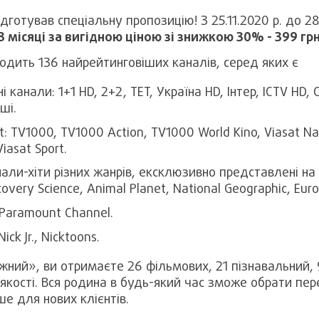
дготував спеціальну пропозицію! З 25.11.2020 р. до 28
 місяці за вигідною ціною зі знижкою 30% - 399 грн!
одить 136 найрейтинговіших каналів, серед яких є
ні канали: 1+1 HD, 2+2, ТЕТ, Україна HD, Інтер, ICTV H
ші.
: TV1000, TV1000 Action, TV1000 World Kino, Viasat Nat
iasat Sport.
нали-хіти різних жанрів, ексклюзивно представлені на
covery Science, Animal Planet, National Geographic, Euros
, Paramount Channel.
ick Jr., Nicktoons.
ний», ви отримаєте 26 фільмових, 21 пізнавальний, 
й якості. Вся родина в будь-який час зможе обрати пе
ше для нових клієнтів.