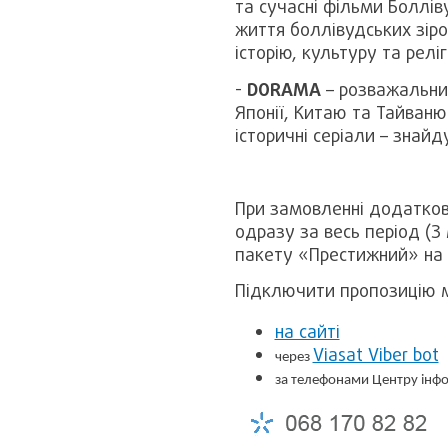
та сучасні фільми Боллів
життя боллівудських зіро
історію, культуру та релі
-
DORAMA
– розважальний
Японії, Китаю та Тайваню
історичні серіали – знай
При замовленні додатков
одразу за весь період (3
пакету «Престижний» на 
Підключити пропозицію 
на сайті
Viasat Viber bot
через
за телефонами Центру інфо