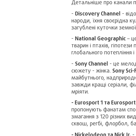
Детальніше про канали п
-
Discovery Channel
- відо
народи, їхня своєрідна ку
загублені куточки земної 
-
National Geographic
– ц
тварин і птахів, гіпотез
глобального потепління і 
-
Sony Channel
- це мелод
сюжету - жінка.
Sony Sci-F
майбутнього, надприродн
завжди кращі серіали, філ
мріяти.
- Eurosport 1 та Eurosport
пропонують фанатам спор
змагання з 120 різних вид
сквош, регбі, флорбол, ба
- Nickelodeon та Nick Jr.
- 