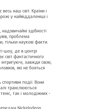
весь наш світ. Країни і
орожі у найвіддаленіші і
 надзвичайні здібності
увів, проблема
и, тільки наукові факти.
і-шоу, де в центрі
ає світ фантастичного
інтригуючі, завжди свіжі,
овіків, які не бояться
спортивні події. Вони
налі транслюються
теніс, так і молодіжних -
передачі Nickelodeon