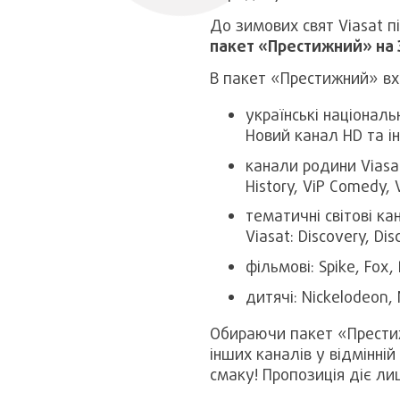
До зимових свят Viasat пі
пакет «Престижний» на 3
В пакет «Престижний» вх
українські національ
Новий канал HD та ін
канали родини Viasat
History, ViP Comedy, V
тематичні світові ка
Viasat: Discovery, Dis
фільмові: Spike, Fox
дитячі: Nickelodeon, N
Обираючи пакет «Престиж
інших каналів у відмінні
смаку! Пропозиція діє ли