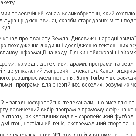
акету:
мий телевізійний канал Великобританії, який охоплює 
льтура і рідкісні звичаї, скарби стародавніх міст і под
кулі.
е канал про планету Земля. Дивовижні народні звичаї,
и про походження людини і дослідження тектонічних зс
впливу інформації на воду. Тільки найяскравіші зйомк
рами, комедії, детективи, драми, програми та реаліт
i
- це унікальний жанровий телеканал. Канал відкрив
ого, розширює межі пізнання.
Sony Turbo
- це завжди 
ьми і програми для енергійних, веселих, розумних чол
 2
- загальноєвропейські телеканали, що висвітлюють 
ту величезний вибір програм в прямому ефірі: на ка
ів спорту, як класичних видів - європейський футбол, 
дмінтон, настільний теніс, екстремальний спорт та ін.
розважальні канали №1 для дітей у всьому світі. Всі 