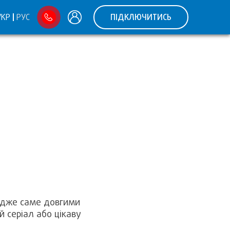
УКР
РУС
ПІДКЛЮЧИТИСЬ
 Адже саме довгими
 серіал або цікаву