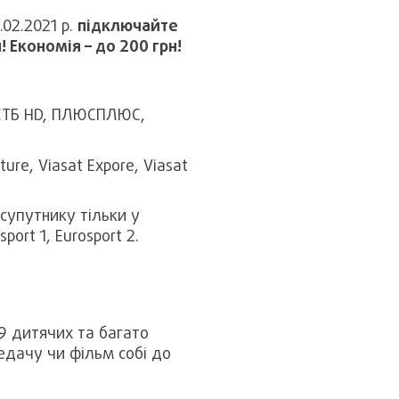
.02.2021 р.
підключайте
 Економія – до 200 грн!
D, СТБ HD, ПЛЮСПЛЮС,
ure, Viasat Expore, Viasat
 супутнику тільки у
port 1, Eurosport 2.
9 дитячих та багато
редачу чи фільм собі до