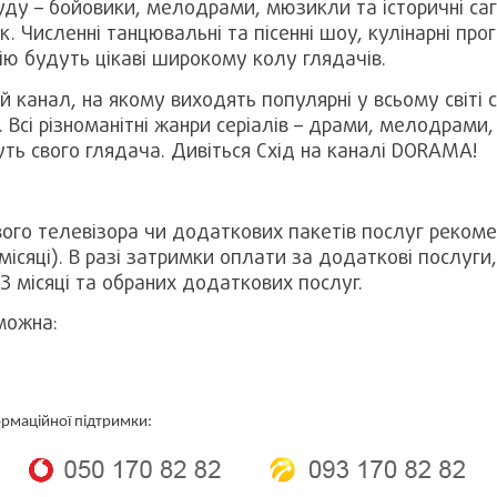
уду – бойовики, мелодрами, мюзикли та історичні саги
к. Численні танцювальні та пісенні шоу, кулінарні про
гію будуть цікаві широкому колу глядачів.
 канал, на якому виходять популярні у всьому світі с
. Всі різноманітні жанри серіалів – драми, мелодрами,
дуть свого глядача. Дивіться Схід на каналі DORAMA!
ого телевізора чи додаткових пакетів послуг реком
 місяці). В разі затримки оплати за додаткові послуг
3 місяці та обраних додаткових послуг.
можна:
рмаційної підтримки: