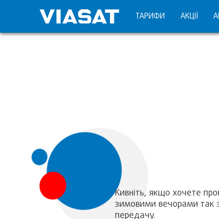
ТАРИФИ
АКЦІЇ
А
Кивніть, якщо хочете пр
зимовими вечорами так з
передачу.