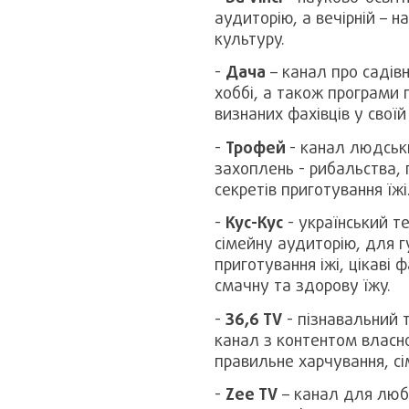
аудиторію, а вечірній – 
культуру.
-
Дача
– канал про садівн
хоббі, а також програми 
визнаних фахівців у своїй 
-
Трофей
- канал людськ
захоплень - рибальства, п
секретів приготування їжі
-
Кус-Кус
- український т
сімейну аудиторію, для г
приготування іжі, цікаві 
смачну та здорову їжу.
-
36,6 TV
- пізнавальний 
канал з контентом власно
правильне харчування, сі
-
Zee TV
– канал для люби