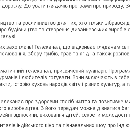
на дорослу. До уваги глядачів програми про природу, 
ицтво та рослинництво для тих, хто тільки зібрався 
про будівництво та створення дизайнерських виробів 
галузі.
их захоплень! Телеканал, що відкриває глядачам св
олювання, збору грибів, трав та ягід, а також розпов
.
ематичний телеканал, присвячений кулінарії. Програми
урманів і любителів готувати. Вони включають в себе
факти, історію кухонь народів світу і різних культур, а
телеканал про здоровий спосіб життя та позитивне м
го виробництва. З його передач можна дізнатися баг
мейні відносини, виховання дітей, секрети молодості т
телів індійського кіно та пізнавальних шоу про Індію