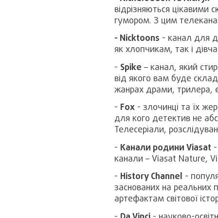
відрізняються цікавими 
гумором. З цим телекана
- Nicktoons
- канал для д
як хлопчикам, так і дівч
-
Spike
– канал, який сти
від якого вам буде складн
жанрах драми, трилера, е
-
Fox
- злочинці та їх жер
для кого детектив не абс
Телесеріали, розслідуван
-
Канали родини Viasat
-
канали – Viasat Nature, Vi
-
History Channel
- популя
заснованих на реальних 
артефактам світової історі
-
Da Vinci
- науково-освіт