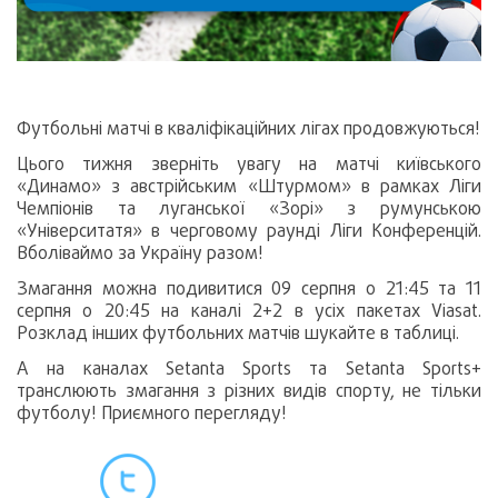
Футбольні матчі в кваліфікаційних лігах продовжуються!
Цього тижня зверніть увагу на матчі київського
«Динамо» з австрійським «Штурмом» в рамках Ліги
Чемпіонів та луганської «Зорі» з румунською
«Університатя» в черговому раунді Ліги Конференцій.
Вболіваймо за Україну разом!
Змагання можна подивитися 09 серпня о 21:45 та 11
серпня о 20:45 на каналі 2+2 в усіх пакетах Viasat.
Розклад інших футбольних матчів шукайте в таблиці.
А на каналах Setanta Sports та Setanta Sports+
транслюють змагання з різних видів спорту, не тільки
футболу! Приємного перегляду!