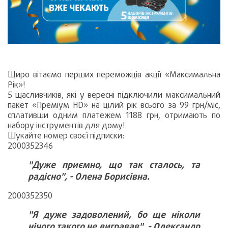
Щиро вітаємо перших переможців акції «Максимальна
Рік»!
5 щасливчиків, які у вересні підключили максимальний
пакет «Преміум HD» на цілий рік всього за 99 грн/міс,
сплативши одним платежем 1188 грн, отримають по
набору інструментів для дому!
Шукайте номер своєї підписки:
2000352346
"Дуже приємно, що так сталось, та
радісно", - Олена Борисівна.
2000352350
"Я дуже задоволений, бо ще ніколи
нічого такого не вигравав", - Олександр