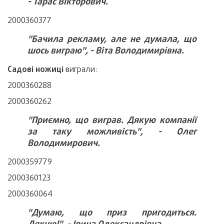
- Тарас Вікторович.
2000360377
"Бачила рекламу, але не думала, що
шось виграю", - Віта Володимирівна.
Садові ножиці
виграли:
2000360288
2000360262
"Приємно, що виграв. Дякую компанії
за таку можливість", - Олег
Володимирович.
2000359779
2000360123
2000360064
"Думаю, що приз пригодиться.
Дякую!", - Ірина Олександрівна.