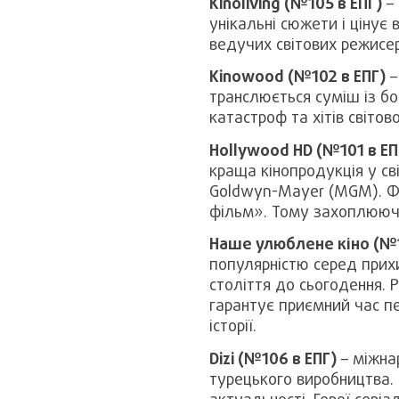
Kinoliving (№105 в ЕПГ)
– 
унікальні сюжети і цінує 
ведучих світових режисер
Kinowood (№102 в ЕПГ)
–
транслюється суміш із бо
катастроф та хітів світов
Hollywood HD (№101 в ЕП
краща кінопродукція у св
Goldwyn-Mayer (MGM). Фі
фільм». Тому захоплююче
Наше улюблене кіно (№1
популярністю серед прихи
століття до сьогодення. 
гарантує приємний час п
історії.
Dizi (№106 в ЕПГ)
– міжна
турецького виробництва. 