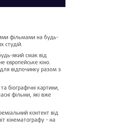
щими фільмами на будь-
х студій.
будь-який смак від
не європейське кіно.
і для відпочинку разом з
 та біографічні картини,
асні фільми, які вже
реміальний контент від
віт кінематографу - на