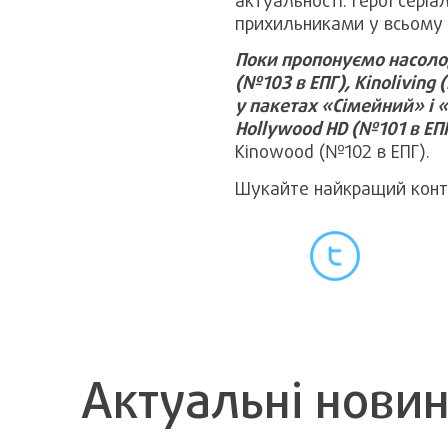
актуальності. Герої серіа
прихильниками у всьому с
Поки пропонуємо насолод
(№103 в ЕПГ), Kinoliving
у пакетах «Сімейний» і 
Hollywood HD (№101 в ЕПГ)
Kinowood (№102 в ЕПГ).
Шукайте найкращий конте
Актуальні нови