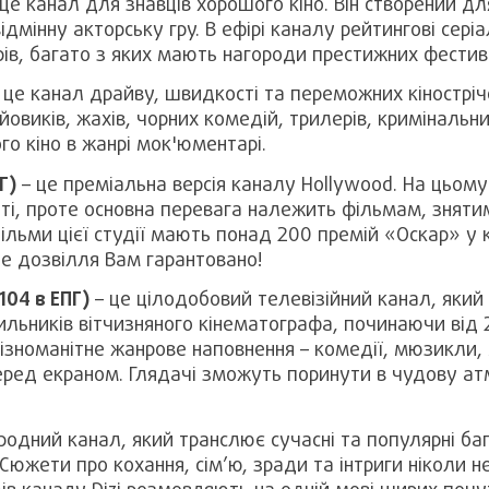
це канал для знавців хорошого кіно. Він створений дл
відмінну акторську гру. В ефірі каналу рейтингові сері
ів, багато з яких мають нагороди престижних фестив
 це канал драйву, швидкості та переможних кіностріч
йовиків, жахів, чорних комедій, трилерів, кримінальни
ого кіно в жанрі мок'юментарі.
Г)
– це преміальна версія каналу Hollywood. На цьом
іті, проте основна перевага належить фільмам, знятим
льми цієї студії мають понад 200 премій «Оскар» у 
 дозвілля Вам гарантовано!
04 в ЕПГ)
– це цілодобовий телевізійний канал, який
льників вітчизняного кінематографа, починаючи від 
Різноманітне жанрове наповнення – комедії, мюзикли,
еред екраном. Глядачі зможуть поринути в чудову а
родний канал, який транслює сучасні та популярні ба
Сюжети про кохання, сім’ю, зради та інтриги ніколи н