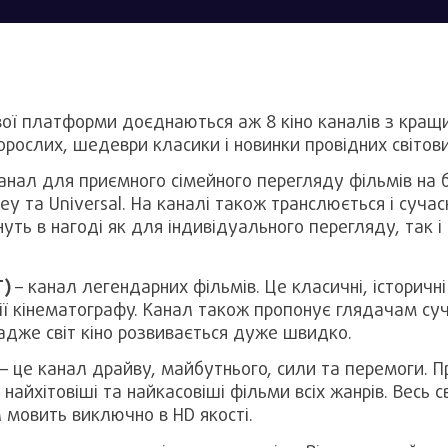
вої платформи доєднаються аж 8 кіно каналів з кра
орослих, шедеври класики і новинки провідних світови
анал для приємного сімейного перегляду фільмів на 
ey та Universal. На каналі також транслюється і сучас
нуть в нагоді як для індивідуального перегляду, так 
Г)
– канал легендарних фільмів. Це класичні, історичні
рії кінематографу. Канал також пропонує глядачам суч
адже світ кіно розвивається дуже швидко.
– це канал драйву, майбутнього, сили та перемоги. П
, найхітовіші та найкасовіші фільми всіх жанрів. Весь с
л мовить виключно в HD якості.