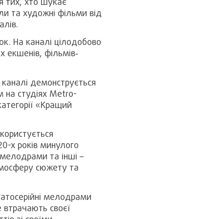
я тих, хто шукає
али та художні фільми від
алів.
ок. На каналі цілодобово
х екшенів, фільмів‐
у каналі демонструється
 на студіях Metro-
категорії «Кращий
 користується
20-х років минулого
 мелодрами та інші –
тмосферу сюжету та
гатосерійні мелодрами
е втрачають своєї