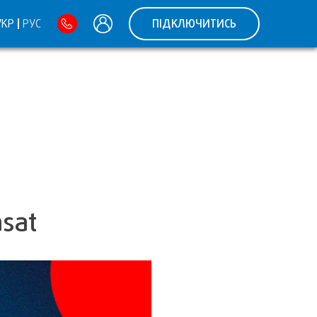
УКР
РУС
ПІДКЛЮЧИТИСЬ
asat