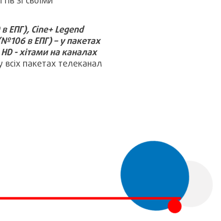
тів зі своїми
 ЕПГ), Cine+ Legend
(№106 в ЕПГ) – у пакетах
HD - хітами на каналах
у всіх пакетах телеканал