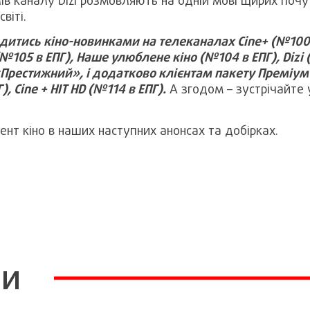
лів каналу Dizi розмовляють на одній мові щирих почут
віті.
итись кіно-новинками на телеканалах Cine+ (№100 в
 (№105 в ЕПГ), Наше улюблене кіно (№104 в ЕПГ), Dizi 
«Престижний», і додатково клієнтам пакету Преміум 
, Cine + HIT HD (№114 в ЕПГ).
А згодом – зустрічайте 
нт кіно в наших наступних анонсах та добірках.
ни