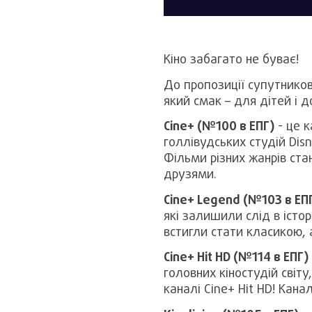
Кіно забагато не буває!
До пропозиції супутнико
який смак – для дітей і д
Cine+ (№100 в ЕПГ)
- це к
голлівудських студій Disn
Фільми різних жанрів ста
друзями.
Cine+ Legend (№103 в ЕП
які залишили слід в істо
встигли стати класикою, 
Cine+ Hit HD (№114 в ЕПГ)
головних кіностудій світу
каналі Cine+ Hit HD! Кана