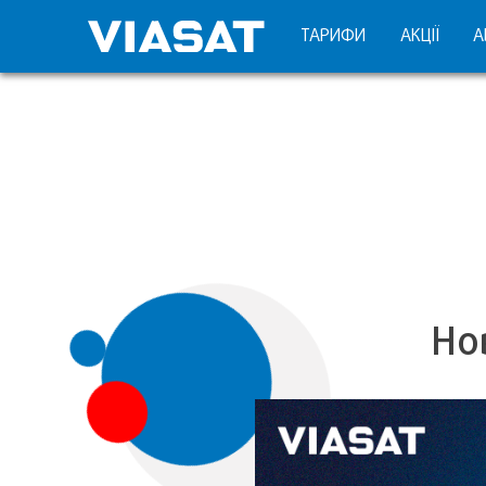
ТАРИФИ
АКЦІЇ
А
Нов