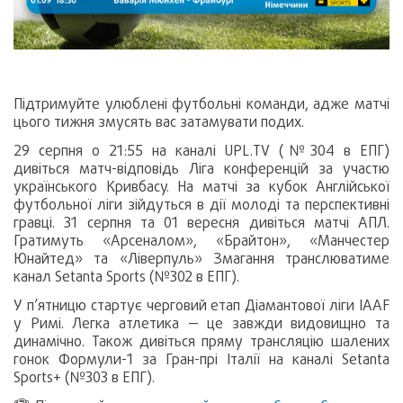
Підтримуйте улюблені футбольні команди, адже матчі
цього тижня змусять вас затамувати подих.
29 серпня о 21:55 на каналі UPL.TV (№304 в ЕПГ)
дивіться матч-відповідь Ліга конференцій за участю
українського Кривбасу. На матчі за кубок Англійської
футбольної ліги зійдуться в дії молоді та перспективні
гравці. 31 серпня та 01 вересня дивіться матчі АПЛ.
Гратимуть «Арсеналом», «Брайтон», «Манчестер
Юнайтед» та «Ліверпуль» Змагання транслюватиме
канал Setanta Sports (№302 в ЕПГ).
У п’ятницю стартує черговий етап Діамантової ліги IAAF
у Римі. Легка атлетика — це завжди видовищно та
динамічно. Також дивіться пряму трансляцію шалених
гонок Формули-1 за Гран-прі Італії на каналі Setanta
Sports+ (№303 в ЕПГ).