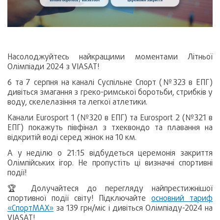
Насолоджуйтесь найкращими моментами Літньої
Олімпіади 2024 з VIASAT!
6 та 7 серпня на каналі Суспільне Спорт (№323 в ЕПГ)
дивіться змагання з греко-римської боротьби, стрибків у
воду, скелелазіння та легкої атлетики.
Канали Eurosport 1 (№320 в ЕПГ) та Eurosport 2 (№321 в
ЕПГ) покажуть півфінал з тхеквондо та плавання на
відкритій воді серед жінок на 10 км.
А у неділю о 21:15 відбудеться церемонія закриття
Олімпійських ігор. Не пропустіть ці визначні спортивні
події!
🏆 Долучайтеся до перегляду найпрестижнішої
спортивної події світу! Підключайте
основний тариф
«СпортМАХ»
за 139 грн/міс і дивіться Олімпіаду-2024 на
VIASAT!