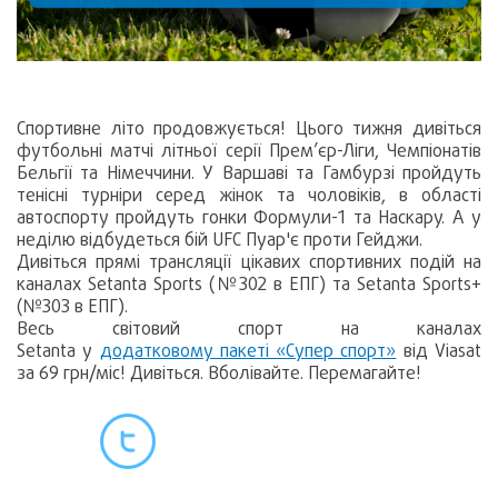
Спортивне літо продовжується! Цього тижня дивіться
футбольні матчі літньої серії Прем’єр-Ліги, Чемпіонатів
Бельгії та Німеччини. У Варшаві та Гамбурзі пройдуть
тенісні турніри серед жінок та чоловіків, в області
автоспорту пройдуть гонки Формули-1 та Наскару. А у
неділю відбудеться бій UFC Пуар'є проти Гейджи.
Дивіться прямі трансляції цікавих спортивних подій на
каналах Setanta Sports (№302 в ЕПГ) та Setanta Sports+
(№303 в ЕПГ).
Весь світовий спорт на каналах
Setanta у
додатковому пакеті «Супер спорт»
від Viasat
за 69 грн/міс! Дивіться. Вболівайте. Перемагайте!