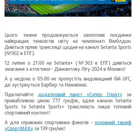
Цього тижня продовжуються захопливі поєдинки
найкращих тенісистів світу на чемпіонаті Вімблдон.
Дивіться прямі трансляції щодня на каналі Setanta Sports
(№302 в ЕПГ).
12 липня о 21:00 на Setanta+ (№303 в ЕПГ) дивіться
змагання з атлетики - Діамантову Лігу 2024 в Монако!
А у неділю о 05:00 не пропустіть видовищний бій UFC,
де зустрінуться Барбер та Намаюнас.
Підключайте
додатковий пакет «Супер Спорт»
за
привабливою ціною 777 грн/рік, адже канали Setanta
Sports та Setanta Sports+ транслюють лише топовий
спортивний контент!
А для справжніх спортивних фанатів -
основний тариф
«СпортМАХ»
за 139 грн/міс!