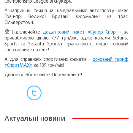
Championship League зі снукеру.
А наприкінці тижня на шанувальників автоспорту чекає
Гран-прі Великої Британії Формули-1 на трасі
Сільверстоун.
🏆Підключайте
додатковий пакет «Супер Спорт»
за
привабливою ціною 777 грн/рік, адже канали Setanta
Sports та Setanta Sports+ транслюють лише топовий
спортивний контент!
А для справжніх спортивних фанатів -
основний тариф
«СпортМАХ»
за 139 грн/міс!
Дивіться. Вболівайте. Перемагайте!
Актуальні новини