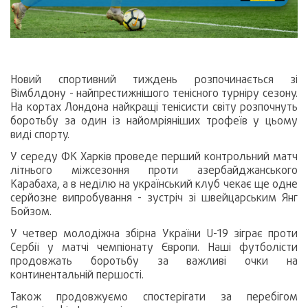
Новий спортивний тиждень розпочинається зі
Вімблдону - найпрестижнішого тенісного турніру сезону.
На кортах Лондона найкращі тенісисти світу розпочнуть
боротьбу за один із найомріяніших трофеїв у цьому
виді спорту.
У середу ФК Харків проведе перший контрольний матч
літнього міжсезоння проти азербайджанського
Карабаха, а в неділю на український клуб чекає ще одне
серйозне випробування - зустріч зі швейцарським Янг
Бойзом.
У четвер молодіжна збірна України U-19 зіграє проти
Сербії у матчі чемпіонату Європи. Наші футболісти
продовжать боротьбу за важливі очки на
континентальній першості.
Також продовжуємо спостерігати за перебігом