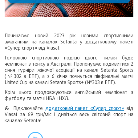
Починаємо новий 2023 рік новими спортивними
змаганням на каналах Setanta у додатковому пакеті
«Супер спорт» від Viasat.
Головною спортивною подією цього тижня буде
чемпіонат з тенісу в Австралії. Пропонуємо подивитися 2
січня турніри жіночої асоціації на каналі Setanta Sports
(№302 в ЕПГ), а з 6 січня почнуться півфінальні матчі
United Cup на каналі Setanta Sports+ (№303 в ЕПГ).
Крім цього продовжуються англійський чемпіонат з
футболу та матчі НБА і НХЛ.
💪 Підключайте
додатковий пакет «Супер спорт»
від
Viasat за 69 грн/міс і дивіться весь світовий спорт на
каналах Setanta!