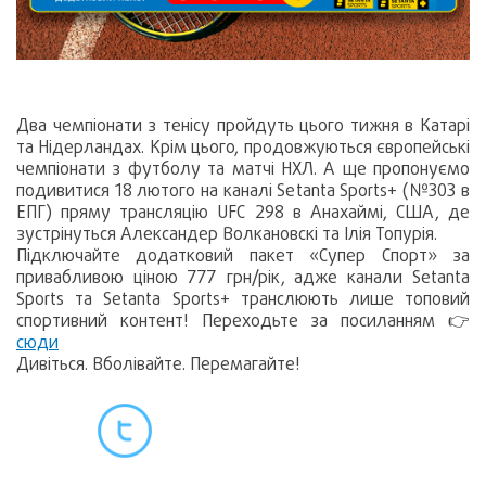
Два чемпіонати з тенісу пройдуть цього тижня в Катарі
та Нідерландах. Крім цього, продовжуються європейські
чемпіонати з футболу та матчі НХЛ. А ще пропонуємо
подивитися 18 лютого на каналі Setanta Sports+ (№303 в
ЕПГ) пряму трансляцію UFC 298 в Анахаймі, США, де
зустрінуться Александер Волкановскі та Ілія Топурія.
Підключайте додатковий пакет «Супер Спорт» за
привабливою ціною 777 грн/рік, адже канали Setanta
Sports та Setanta Sports+ транслюють лише топовий
спортивний контент! Переходьте за посиланням 👉
сюди
Дивіться. Вболівайте. Перемагайте!