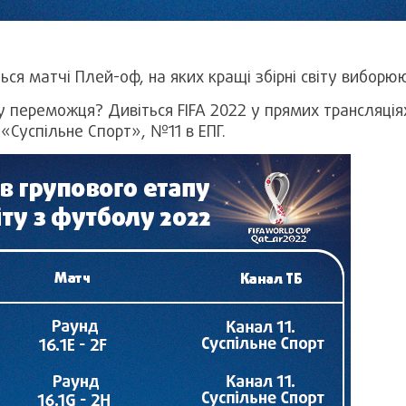
я матчі Плей-оф, на яких кращі збірні світу виборю
 переможця? Дивіться FIFA 2022 у прямих трансляціях 
і «Суспільне Спорт», №11 в ЕПГ.