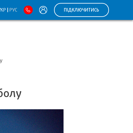
УКР
РУС
ПІДКЛЮЧИТИСЬ
у
тболу