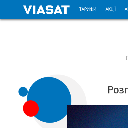
ТАРИФИ
АКЦІЇ
А
Розп