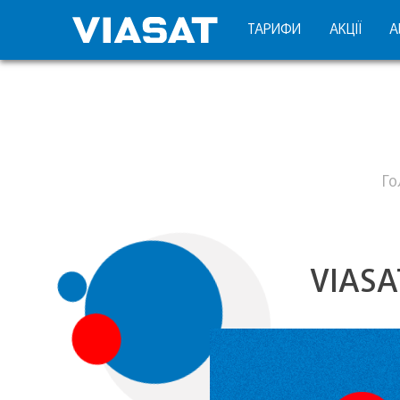
ТАРИФИ
АКЦІЇ
А
Го
VIASA