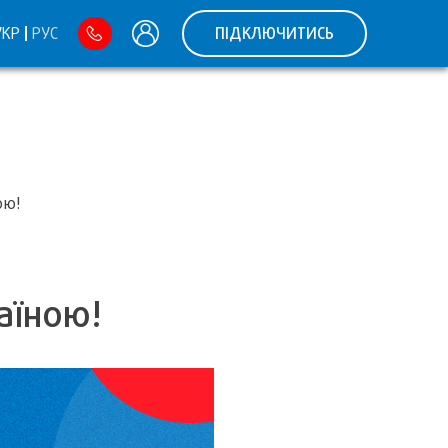
УКР
РУС
ПІДКЛЮЧИТИСЬ
ою!
аїною!