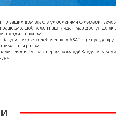
ч - у ваших домівках, з улюбленими фільмами, вечор
 працюємо, щоб кожен наш глядач мав доступ до які
и погоди за вікном.
о 📡супутникове телебачення. VIASAT - це про довіру,
 тримається разом.
 нами: глядачам, партнерам, команді! Завдяки вам м
 далі!
ни