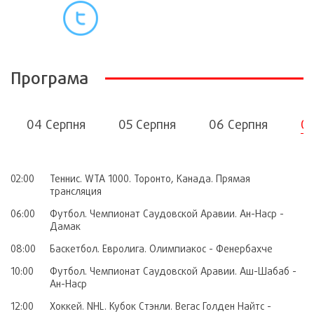
Програма
04 Серпня
05 Серпня
06 Серпня
07
02:00
Теннис. WTA 1000. Торонто, Канада. Прямая
трансляция
06:00
Футбол. Чемпионат Саудовской Аравии. Ан-Наср -
Дамак
08:00
Баскетбол. Евролига. Олимпиакос - Фенербахче
10:00
Футбол. Чемпионат Саудовской Аравии. Аш-Шабаб -
Ан-Наср
12:00
Хоккей. NHL. Кубок Стэнли. Вегас Голден Найтс -