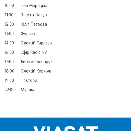
10:00
Інна Марецька
11:00
Власта Лазур
12:00
Юлія Петрова
13:00
Фурсич
14:00
Олексій Тарасов
16:00
Ефір Radio NV
17:00
Євгенія Гончарук
18:00
Олексій Ковжун
19:00
Повтори
22:00
Музика