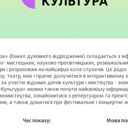
ура» (Канал духовного відродження) складається з ін
о- мистецьких, науково-просвітницьких, розважальних
ри і розраховані на найширші кола слухачів. Це радіо
у, театр, кіно і прагне долучитися в інтерактивному 
за участю відомих діячів культури і мистецтва - зна
 «Культура» можна також почути найсвіжішу інформац
 кіномистецтва, ознайомитися з репертуаром та прем'
їни, а також дізнатися про фестивальне і концертне ж
Час показу:
Мова по