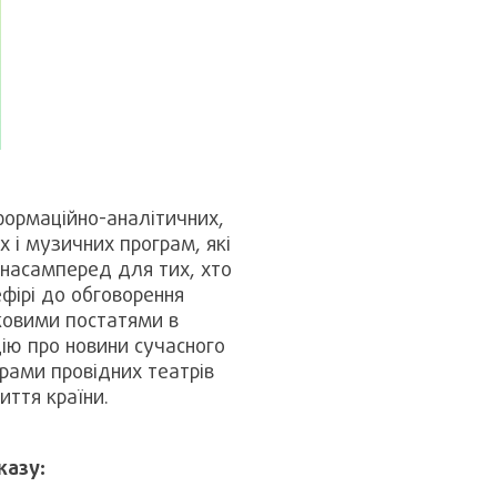
формаційно-аналітичних,
 і музичних програм, які
 насамперед для тих, хто
ефірі до обговорення
ковими постатями в
ію про новини сучасного
єрами провідних театрів
иття країни.
казу: