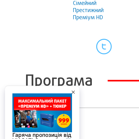
Сімейний
Престижний
Преміум HD
Програма