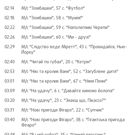
02:14
М/с "Зомбашки", 57 с. "Футбол"
02:18
М/с "Зомбашки", 58 с. "Мумія!"
02:22
М/с "Зомбашки", 59 с. "Наполегливі Черепи"
02:26
М/с "Зомбашки", 60 с. "Ми - друзі"
02:29
М/с "Слідство веде Міретт", 43 с. "Прокидайся, Нью-
Йорку"
02:40
М/с "Читай по губах", 20 с. "Кетрін"
02:53
М/с "Нікі та кролик Ваня", 52 с. "Загублене дитя"
03:01
М/с "Нікі та кролик Ваня", 67 с. "Няня Пенні"
03:09
М/с "На удачу", 6 с. "Давайте кинемо йолопа"
03:20
М/с "На удачу", 23 с. "Знаєш що, Пікассо?"
03:31
М/с "Нові пригоди Фігаро", 22 с. "Супчик"
03:40
М/с "Нові пригоди Фігаро", 38 с. "Гігантська пригода
Фігаро"
03:48
М/с "Я і мій робот", 35 с. "Цінний перстень"