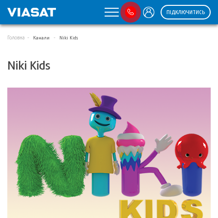
ПІДКЛЮЧИТИСЬ
Головна
Канали
Niki Kids
Niki Kids