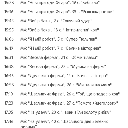
15:28
М/с "Нові пригоди Фігаро", 19 с. "Бебі зло"
15:36
М/с "Нові пригоди Фігаро", 39 с. "Різні шкарпетки"
15:45
М/с "Вибір Чака", 2 с. "Сонячний удар"
15:55
М/с "Вибір Чака", 18 с. "Чотирилапий коп"
16:06
М/с "Я і мій робот", 5 с. "Супер Тюльпан"
16:19
М/с "Я і мій робот", 7 с. "Велика вікторина"
16:31
М/с "Весела ферма", 21 с. "Обмін тілами"
16:38
М/с "Весела ферма", 22 с. "Музика на фермі"
16:46
М/с "Друзяки з ферми", 14 с. "Бачення Пітера"
16:58
М/с "Друзяки з ферми", 26 с. "Ми залишаємося!"
17:10
М/с "Щасливчик Фред", 26 с. "Той, що впадає в сон"
17:23
М/с "Щасливчик Фред", 27 с. "Помста яйцеголових"
17:35
М/с "На удачу", 20 с. "І вони з'їли золоту рибку"
17:46
М/с "На удачу", 40 с. "Щасливого дня Зелених
диваків"