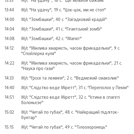
13:33
М/с "На удачу", 18 с. "Ще мільйон бажань"
13:44
М/с "На удачу", 19 с. "Цок-цок, ми не стоп"
14:00
М/с "Зомбашки", 40 с. "Загадковий крадій"
14:04
М/с "Зомбашки", 41 с. "Гігантський зомбі"
14:08
М/с "Зомбашки", 42 с. "Магніт"
14:12
М/с "Мінлива хмарність, часом фрикадельки", 9 с.
"Спойлерна куля"
14:22
М/с "Мінлива хмарність, часом фрикадельки", 21 с.
"Наука про гази"
14:33
М/с "Гріззі та лемінги", 2 с. "Ведмежий смаколик"
14:40
М/с "Слідство веде Міретт", 31 с. "Переполох у Пекіні"
14:51
М/с "Слідство веде Міретт", 32 с. "Істина в спагеті
болоньєзе"
15:02
М/с "Читай по губах", 48 с. "Найкращий підліток-
бунтар"
15:15
М/с "Читай по губах", 49 с. "Тілоохоронець"