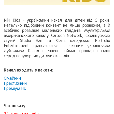
Niki Kids – український канал для дітей від 5 років.
Ретельно підібраний контент не лише розважає, а й
всебічно розвиває маленьких глядачів. Мультфільми
американського каналу Cartoon Network, французьких
студій Studio Hari та Xilam, канадської Portfolio
Entertainment транслюються з якісним українським
дубляжем. Канал впевнено займає провідні позиції
серед популярних дитячих каналів.
Канал входить в пакети:
Сімейний
Престижний
Преміум HD
Час показу:
24 години на добу