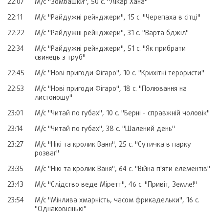
22:07
М/с "Зомбашки", 50 с. "Лікар Хана"
22:11
М/с "Райдужні рейнджери", 15 с. "Черепаха в сітці"
22:22
М/с "Райдужні рейнджери", 31 с. "Варта бджіл"
22:34
М/с "Райдужні рейнджери", 51 с. "Як прибрати
свинець з труб"
22:45
М/с "Нові пригоди Фігаро", 10 с. "Крихітні терористи"
22:53
М/с "Нові пригоди Фігаро", 18 с. "Полювання на
листоношу"
23:01
М/с "Читай по губах", 10 с. "Берні - справжній чоловік"
23:14
М/с "Читай по губах", 38 с. "Шалений день"
23:27
М/с "Нікі та кролик Ваня", 25 с. "Сутичка в парку
розваг"
23:35
М/с "Нікі та кролик Ваня", 64 с. "Війна п'яти елементів"
23:43
М/с "Слідство веде Міретт", 46 с. "Привіт, Земле!"
23:54
М/с "Мінлива хмарність, часом фрикадельки", 16 с.
"Однаковісінькі"