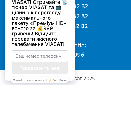
068 170 82 82
050 170 82 82
093 170 82 82
ПІДКЛЮЧЕННЯ:
0800 502 096
Copyright (c) Viasat 2025