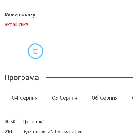
Мова показу:
українська
Програма
04 Серпня
05 Серпня
06 Серпня
07
00:50
Що не так?
01:40
"Єдині новини". Телемарафон