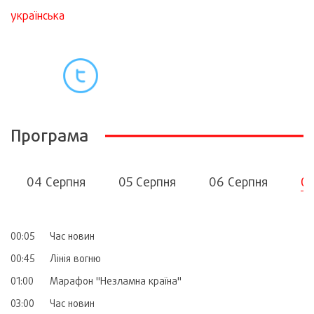
українська
Програма
04 Серпня
05 Серпня
06 Серпня
07
00:05
Час новин
00:45
Лінія вогню
01:00
Марафон "Незламна країна"
03:00
Час новин