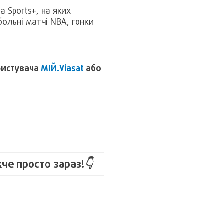
a Sports+, на яких
больні матчі NBA, гонки
ристувача
МІЙ.Viasat
або
че просто зараз!
👇