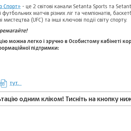
р Спорт»
- це 2 світові канали Setanta Sports та Setant
 футбольних матчів різних ліг та чемпіонатів, баскет
 мистецтва (UFC) та інші ключові події світу спорту.
еремагайте!
ію можна легко і зручно в Особистому кабінеті ко
формаційної підтримки:
тут.
ацію одним кліком! Тисніть на кнопку ниж