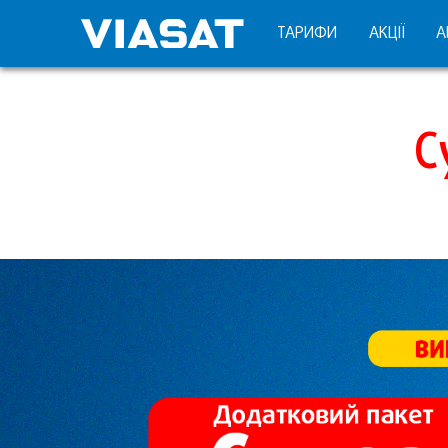
ТАРИФИ
АКЦІЇ
А
С